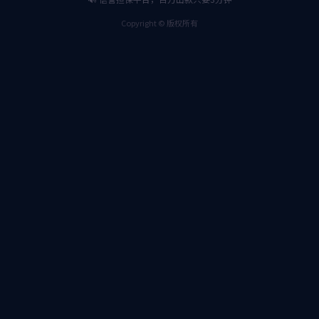
2015年推免生复试录取工作，根据TapTap点点官方网站研
点2015年免试硕士研究生招生名额为30人。
笔试和面试。复试成绩满分100分，合格分数线为60分。复
的专业素质和综合能力以及外语听力和口语水平进行测试，以
术学理论：1000字专业短评；美术学、艺术设计学、美术
核申请信息，实行先申请、先审核、先安排复试的原则，择优
主要内容