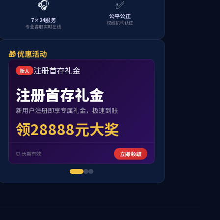
免生复试录取工作方案
27
阅读次数：
Official Website