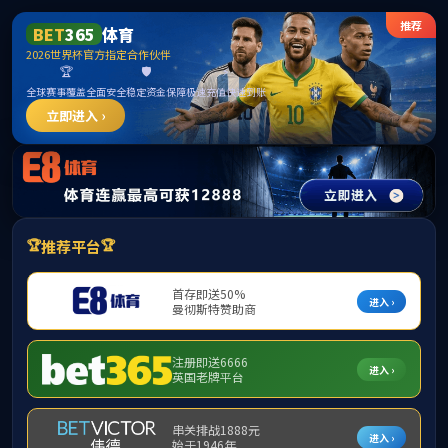
TapTap点点(原188改名)官方网站-Official
Website
EN
首页
>>
下载专区
04.08
TapTap点点员工请假考勤制度实施细则
2018
上页
1
下页